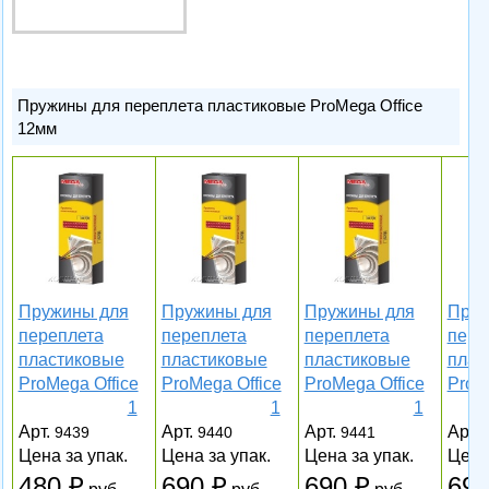
Пружины для переплета пластиковые ProMega Office
12мм
Пружины для
Пружины для
Пружины для
Пруж
переплета
переплета
переплета
пере
пластиковые
пластиковые
пластиковые
плас
ProMega Office
ProMega Office
ProMega Office
ProM
1
1
1
Арт.
Арт.
Арт.
Арт.
9439
9440
9441
Цена за упак.
Цена за упак.
Цена за упак.
Цена
480
690
690
69