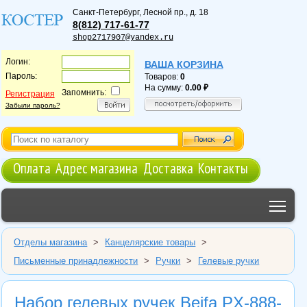
Санкт-Петербург
,
Лесной пр., д. 18
8(812) 717-61-77
shop2717907@yandex.ru
Логин:
ВАША КОРЗИНА
Пароль:
Товаров:
0
На сумму:
0.00
Запомнить:
Регистрация
Забыли пароль?
Оплата
Адрес магазина
Доставка
Контакты
Tog
Отделы магазина
>
Канцелярские товары
>
Письменные принадлежности
>
Ручки
>
Гелевые ручки
Набор гелевых ручек Beifa PX-888-