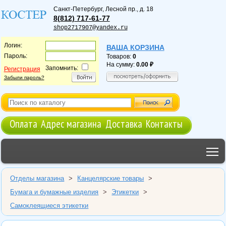
Санкт-Петербург
,
Лесной пр., д. 18
8(812) 717-61-77
shop2717907@yandex.ru
Логин:
ВАША КОРЗИНА
Пароль:
Товаров:
0
На сумму:
0.00
Запомнить:
Регистрация
Забыли пароль?
Оплата
Адрес магазина
Доставка
Контакты
T
Отделы магазина
>
Канцелярские товары
>
Бумага и бумажные изделия
>
Этикетки
>
Самоклеящиеся этикетки