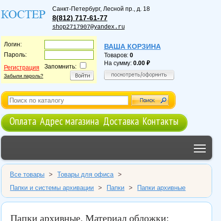
Санкт-Петербург
,
Лесной пр., д. 18
8(812) 717-61-77
shop2717907@yandex.ru
Логин:
ВАША КОРЗИНА
Пароль:
Товаров:
0
На сумму:
0.00
Запомнить:
Регистрация
Забыли пароль?
Оплата
Адрес магазина
Доставка
Контакты
Tog
Все товары
>
Товары для офиса
>
Папки и системы архивации
>
Папки
>
Папки архивные
Папки архивные. Материал обложки: