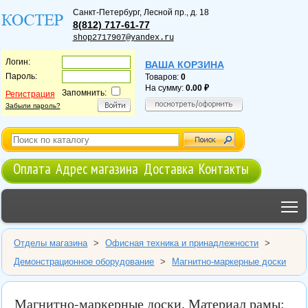
Санкт-Петербург
,
Лесной пр., д. 18
8(812) 717-61-77
shop2717907@yandex.ru
Логин:
ВАША КОРЗИНА
Пароль:
Товаров:
0
На сумму:
0.00
Запомнить:
Регистрация
Забыли пароль?
Оплата
Адрес магазина
Доставка
Контакты
T
Отделы магазина
>
Офисная техника и принадлежности
>
Демонстрационное оборудование
>
Магнитно-маркерные доски
Магнитно-маркерные доски. Материал рамы: