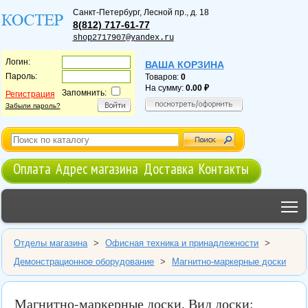
Санкт-Петербург
,
Лесной пр., д. 18
8(812) 717-61-77
shop2717907@yandex.ru
Логин:
ВАША КОРЗИНА
Пароль:
Товаров:
0
На сумму:
0.00
Запомнить:
Регистрация
Забыли пароль?
Оплата
Адрес магазина
Доставка
Контакты
T
Отделы магазина
>
Офисная техника и принадлежности
>
Демонстрационное оборудование
>
Магнитно-маркерные доски
Магнитно-маркерные доски. Вид доски: