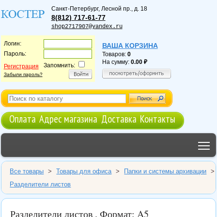
Санкт-Петербург
,
Лесной пр., д. 18
8(812) 717-61-77
shop2717907@yandex.ru
Логин:
ВАША КОРЗИНА
Пароль:
Товаров:
0
На сумму:
0.00
Запомнить:
Регистрация
Забыли пароль?
Оплата
Адрес магазина
Доставка
Контакты
T
Все товары
>
Товары для офиса
>
Папки и системы архивации
>
Разделители листов
Разделители листов . Формат: A5