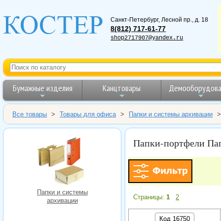
Санкт-Петербург
,
Лесной пр., д. 18
8(812) 717-61-77
shop2717907@yandex.ru
Бумажные изделия
Канцтовары
Демооборудова
Все товары
>
Товары для офиса
>
Папки и системы архивации
Папки-портфели Пап
Папки и системы
Страницы:
1
2
архивации
Код 16750