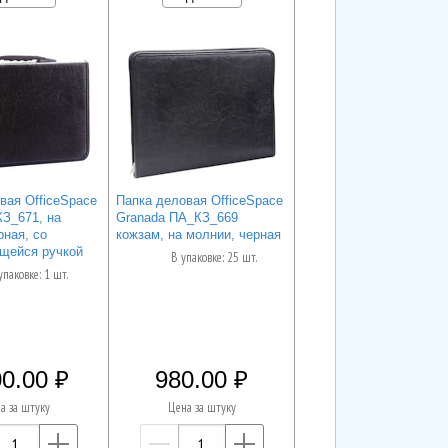
вая OfficeSpace
Папка деловая OfficeSpace
КЗ_671, на
Granada ПА_КЗ_669
рная, со
кожзам, на молнии, черная
щейся ручкой
В упаковке: 25 шт.
упаковке: 1 шт.
0.00
980.00
а за штуку
Цена за штуку
—
+
—
+