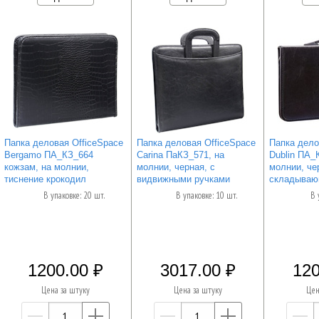
Папка деловая OfficeSpace
Папка деловая OfficeSpace
Папка дело
Bergamo ПА_КЗ_664
Carina ПаКЗ_571, на
Dublin ПА_
кожзам, на молнии,
молнии, черная, с
молнии, че
тиснение крокодил
видвижными ручками
складываю
В упаковке: 20 шт.
В упаковке: 10 шт.
В 
1200.00
3017.00
120
Цена за штуку
Цена за штуку
Цен
—
+
—
+