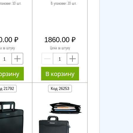
паковке: 10 шт.
В упаковке: 20 шт.
0.00
1860.00
а за штуку
Цена за штуку
—
+
—
+
д 21792
Код 26253