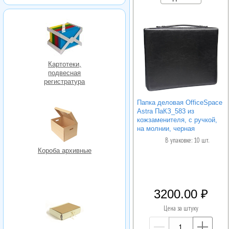
Картотеки,
подвесная
регистратура
Папка деловая OfficeSpace
Astra ПаКЗ_583 из
кожзаменителя, с ручкой,
на молнии, черная
В упаковке: 10 шт.
Короба архивные
3200.00
Цена за штуку
—
+