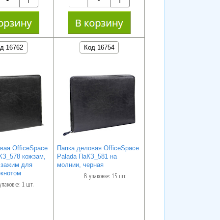
д 16762
Код 16754
вая OfficeSpace
Папка деловая OfficeSpace
КЗ_578 кожзам,
Palada ПаКЗ_581 на
 зажим для
молнии, черная
окнотом
В упаковке: 15 шт.
упаковке: 1 шт.