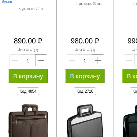
бумаг
В упаковке: 10 шт.
В у
В упаковке: 20 шт.
890.00
980.00
99
Цена за штуку
Цена за штуку
Цен
—
+
—
+
Код 4854
Код 2718
Ко