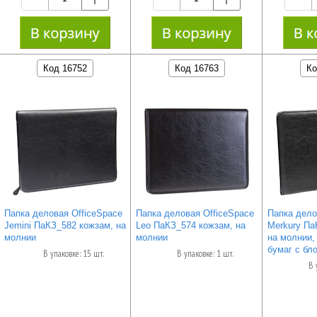
Код 16752
Код 16763
Ко
Папка деловая OfficeSpace
Папка деловая OfficeSpace
Папка дело
Jemini ПаКЗ_582 кожзам, на
Leo ПаКЗ_574 кожзам, на
Merkury Па
молнии
молнии
на молнии,
бумаг с бл
В упаковке: 15 шт.
В упаковке: 1 шт.
В 