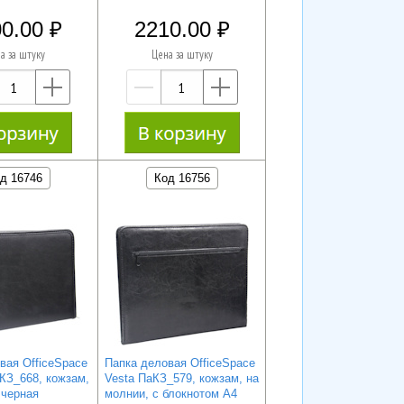
0.00
2210.00
а за штуку
Цена за штуку
—
+
—
+
д 16746
Код 16756
вая OfficeSpace
Папка деловая OfficeSpace
КЗ_668, кожзам,
Vesta ПаКЗ_579, кожзам, на
 черная
молнии, с блокнотом А4