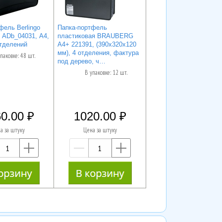
фель Berlingo
Папка-портфель
" ADb_04031, А4,
пластиковая BRAUBERG
отделений
А4+ 221391, (390х320х120
мм), 4 отделения, фактура
паковке: 48 шт.
под дерево, ч…
В упаковке: 12 шт.
0.00
1020.00
а за штуку
Цена за штуку
—
+
—
+