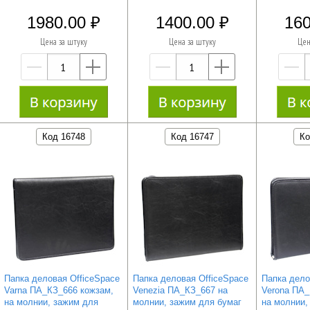
1980.00
1400.00
160
Цена за штуку
Цена за штуку
Цен
—
+
—
+
Код 16748
Код 16747
Ко
Папка деловая OfficeSpace
Папка деловая OfficeSpace
Папка дело
Varna ПА_КЗ_666 кожзам,
Venezia ПА_КЗ_667 на
Verona ПА_
на молнии, зажим для
молнии, зажим для бумаг
на молнии,