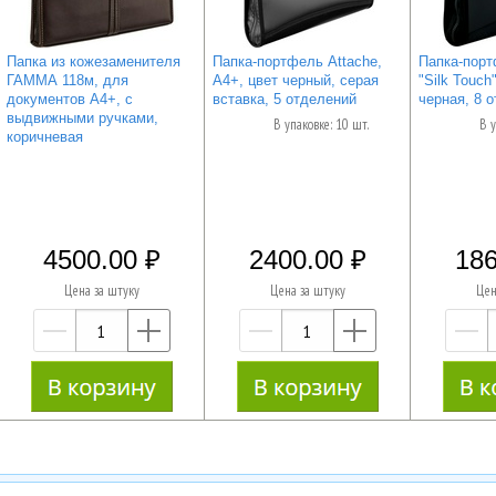
Папка из кожезаменителя
Папка-портфель Attache,
Папка-порт
ГАММА 118м, для
A4+, цвет черный, серая
"Silk Touch
документов А4+, с
вставка, 5 отделений
черная, 8 
выдвижными ручками,
В упаковке: 10 шт.
В у
коричневая
4500.00
2400.00
186
Цена за штуку
Цена за штуку
Цен
—
+
—
+