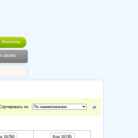
Контакты
я школы
Сортировать по
д 16760
Код 16745