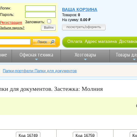
Логин:
ВАША КОРЗИНА
Пароль:
Товаров:
0
На сумму:
0.00
Запомнить:
Регистрация
Забыли пароль?
Оплата
Адрес магазина
Доставка
ние
Офисная техника
Хозтовары
Товары дл
>
Папки-портфели Папки для документов
ки для документов. Застежка: Молния
Код 16749
Код 16759
Ко