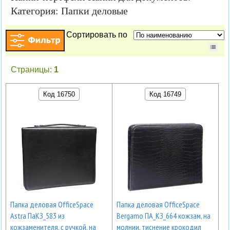
Категория: Папки деловые
Сортировать по
Страницы:
1
Код 16750
Код 16749
Папка деловая OfficeSpace
Папка деловая OfficeSpace
Astra ПаКЗ_583 из
Bergamo ПА_КЗ_664 кожзам, на
кожзаменителя, с ручкой, на
молнии, тиснение крокодил