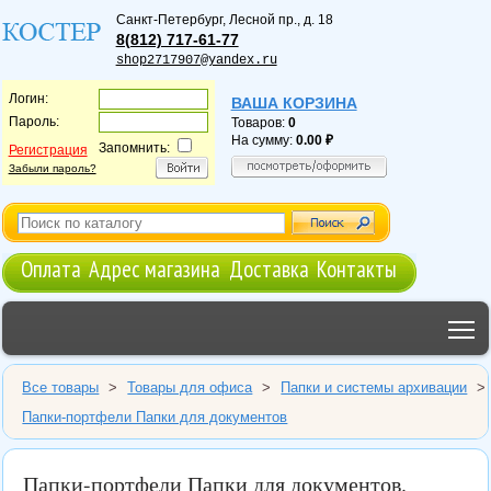
Санкт-Петербург
,
Лесной пр., д. 18
8(812) 717-61-77
shop2717907@yandex.ru
Логин:
ВАША КОРЗИНА
Пароль:
Товаров:
0
На сумму:
0.00
Запомнить:
Регистрация
Забыли пароль?
Оплата
Адрес магазина
Доставка
Контакты
T
Все товары
>
Товары для офиса
>
Папки и системы архивации
>
Папки-портфели Папки для документов
Папки-портфели Папки для документов.