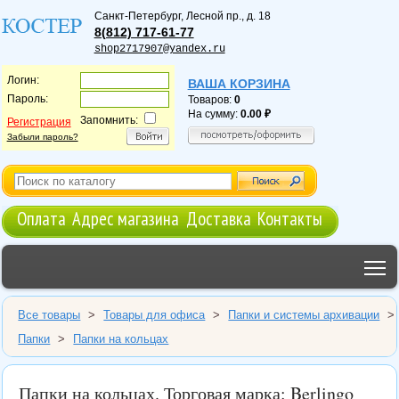
Санкт-Петербург
,
Лесной пр., д. 18
8(812) 717-61-77
shop2717907@yandex.ru
Логин:
ВАША КОРЗИНА
Пароль:
Товаров:
0
На сумму:
0.00
Запомнить:
Регистрация
Забыли пароль?
Оплата
Адрес магазина
Доставка
Контакты
T
Все товары
>
Товары для офиса
>
Папки и системы архивации
>
Папки
>
Папки на кольцах
Папки на кольцах. Торговая марка: Berlingo