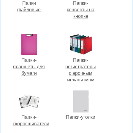
Папки
Папки-
файловые
конверты на
кнопке
Папки-
Папки-
планшеты для
регистраторы
бумаги
c арочным
механизмом
Папки-
Папки-уголки
скоросшиватели