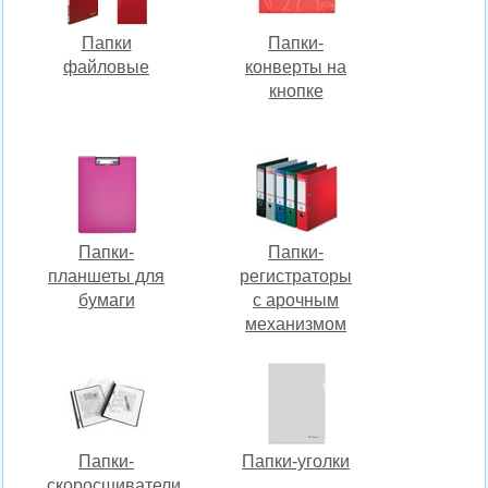
Папки
Папки-
файловые
конверты на
кнопке
Папки-
Папки-
планшеты для
регистраторы
бумаги
c арочным
механизмом
Папки-
Папки-уголки
скоросшиватели