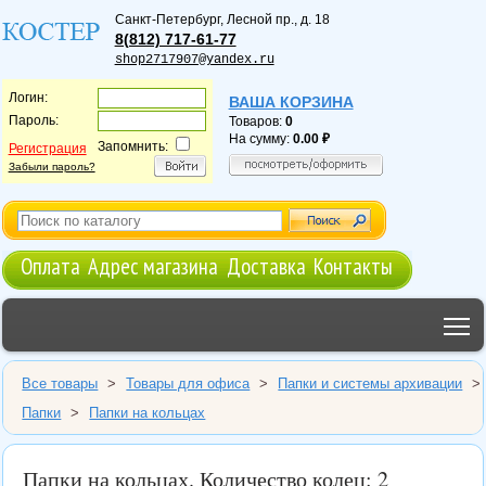
Санкт-Петербург
,
Лесной пр., д. 18
8(812) 717-61-77
shop2717907@yandex.ru
Логин:
ВАША КОРЗИНА
Пароль:
Товаров:
0
На сумму:
0.00
Запомнить:
Регистрация
Забыли пароль?
Оплата
Адрес магазина
Доставка
Контакты
T
Все товары
>
Товары для офиса
>
Папки и системы архивации
>
Папки
>
Папки на кольцах
Папки на кольцах. Количество колец: 2