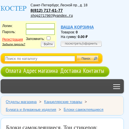
Санкт-Петербург
,
Лесной пр., д. 18
8(812) 717-61-77
shop2717907@yandex.ru
Логин:
ВАША КОРЗИНА
Пароль:
Товаров:
0
На сумму:
0.00
Запомнить:
Регистрация
Забыли пароль?
Оплата
Адрес магазина
Доставка
Контакты
Tog
Отделы магазина
>
Канцелярские товары
>
Бумага и бумажные изделия
>
Блоки самоклеящиеся
Блоки самоклеящиеся. Тон стикеров: