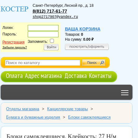
Санкт-Петербург
,
Лесной пр., д. 18
8(812) 717-61-77
shop2717907@yandex.ru
Логин:
ВАША КОРЗИНА
Пароль:
Товаров:
0
На сумму:
0.00
Запомнить:
Регистрация
Забыли пароль?
Оплата
Адрес магазина
Доставка
Контакты
Tog
Отделы магазина
>
Канцелярские товары
>
Бумага и бумажные изделия
>
Блоки самоклеящиеся
Блоки самоклеящиеся. Клейкость: 27 Н/м