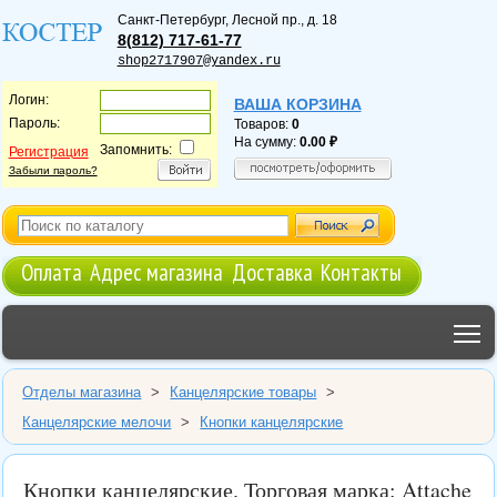
Санкт-Петербург
,
Лесной пр., д. 18
8(812) 717-61-77
shop2717907@yandex.ru
Логин:
ВАША КОРЗИНА
Пароль:
Товаров:
0
На сумму:
0.00
Запомнить:
Регистрация
Забыли пароль?
Оплата
Адрес магазина
Доставка
Контакты
T
Отделы магазина
>
Канцелярские товары
>
Канцелярские мелочи
>
Кнопки канцелярские
Кнопки канцелярские. Торговая марка: Attache