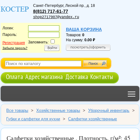
Санкт-Петербург
,
Лесной пр., д. 18
8(812) 717-61-77
shop2717907@yandex.ru
Логин:
ВАША КОРЗИНА
Пароль:
Товаров:
0
На сумму:
0.00
Запомнить:
Регистрация
Забыли пароль?
Оплата
Адрес магазина
Доставка
Контакты
T
Все товары
>
Хозяйственные товары
>
Уборочный инвентарь
>
Губки и салфетки для кухни
>
Салфетки хозяйственные
Салфетки хозяйственные . Плотность, г/м²: 45