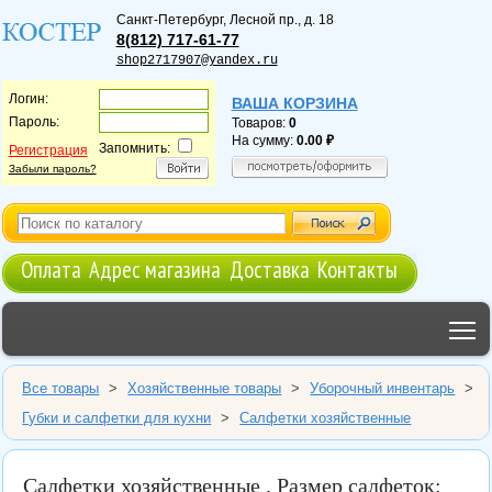
Санкт-Петербург
,
Лесной пр., д. 18
8(812) 717-61-77
shop2717907@yandex.ru
Логин:
ВАША КОРЗИНА
Пароль:
Товаров:
0
На сумму:
0.00
Запомнить:
Регистрация
Забыли пароль?
Оплата
Адрес магазина
Доставка
Контакты
T
Все товары
>
Хозяйственные товары
>
Уборочный инвентарь
>
Губки и салфетки для кухни
>
Салфетки хозяйственные
Салфетки хозяйственные . Размер салфеток: