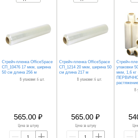
Стрейч-пленка OfficeSpace
Стрейч-пленка OfficeSpace
Стрейч-пле
СП_10476 17 мкм, ширина
СП_1214 20 мкм, ширина 50
упаковки 50
50 см длина 256 м
см длина 217 м
мкм, 1,6 кг 
ПЕРВИЧНО
В упаковке: 6 шт.
В упаковке: 6 шт.
растяжени
В 
565.00
565.00
54
Цена за штуку
Цена за штуку
Цен
—
+
—
+