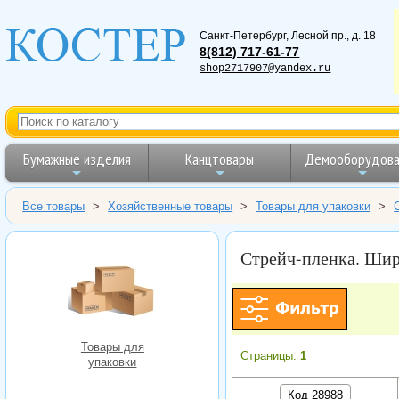
Санкт-Петербург
,
Лесной пр., д. 18
8(812) 717-61-77
shop2717907@yandex.ru
Бумажные изделия
Канцтовары
Демооборудова
Все товары
>
Хозяйственные товары
>
Товары для упаковки
>
Стрейч-пленка. Шир
Товары для
Страницы:
1
упаковки
Код 28988