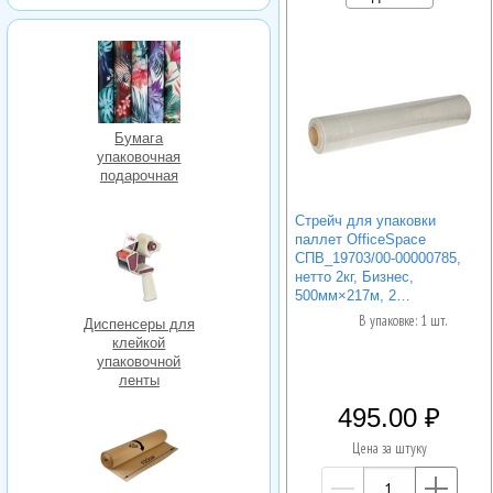
Бумага
упаковочная
подарочная
Стрейч для упаковки
паллет OfficeSpace
СПВ_19703/00-00000785,
нетто 2кг, Бизнес,
500мм×217м, 2…
В упаковке: 1 шт.
Диспенсеры для
клейкой
упаковочной
ленты
495.00
Цена за штуку
—
+