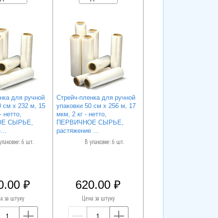
нка для ручной
Стрейч-пленка для ручной
 см х 232 м, 15
упаковки 50 см х 256 м, 17
- нетто,
мкм, 2 кг - нетто,
Е СЫРЬЕ,
ПЕРВИЧНОЕ СЫРЬЕ,
е…
растяжение …
упаковке: 6 шт.
В упаковке: 6 шт.
0.00
620.00
а за штуку
Цена за штуку
—
+
—
+