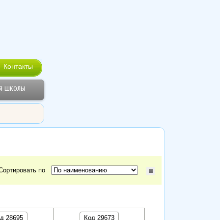
Контакты
я школы
Сортировать по
д 28695
Код 29673