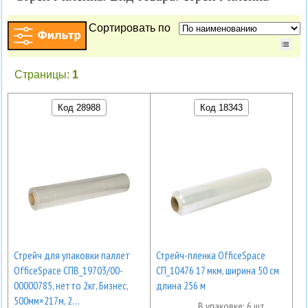
Сортировать по
Страницы:
1
Код 28988
Код 18343
Стрейч для упаковки паллет
Стрейч-пленка OfficeSpace
OfficeSpace СПВ_19703/00-
СП_10476 17 мкм, ширина 50 см
00000785, нетто 2кг, Бизнес,
длина 256 м
500мм×217м, 2…
В упаковке: 6 шт.