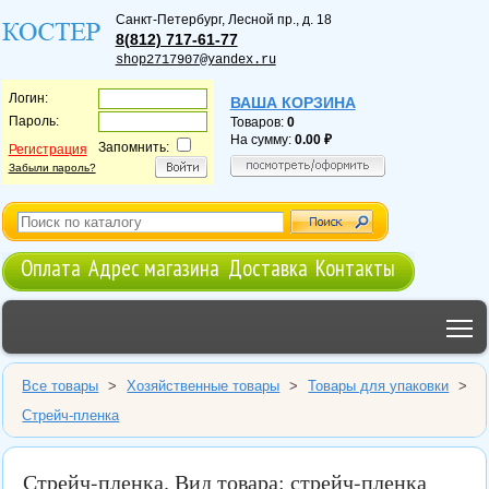
Санкт-Петербург
,
Лесной пр., д. 18
8(812) 717-61-77
shop2717907@yandex.ru
Логин:
ВАША КОРЗИНА
Пароль:
Товаров:
0
На сумму:
0.00
Запомнить:
Регистрация
Забыли пароль?
Оплата
Адрес магазина
Доставка
Контакты
T
Все товары
>
Хозяйственные товары
>
Товары для упаковки
>
Стрейч-пленка
Стрейч-пленка. Вид товара: стрейч-пленка