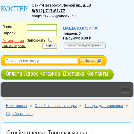
Санкт-Петербург
,
Лесной пр., д. 18
8(812) 717-61-77
shop2717907@yandex.ru
Логин:
ВАША КОРЗИНА
Пароль:
Товаров:
0
На сумму:
0.00
Запомнить:
Регистрация
Забыли пароль?
Оплата
Адрес магазина
Доставка
Контакты
T
Все товары
>
Хозяйственные товары
>
Товары для упаковки
>
Стрейч-пленка
Стрейч-пленка. Торговая марка: -