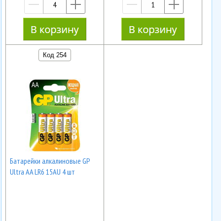
—
+
—
+
Код 254
Батарейки алкалиновые GP
Ultra AA LR6 15AU 4 шт