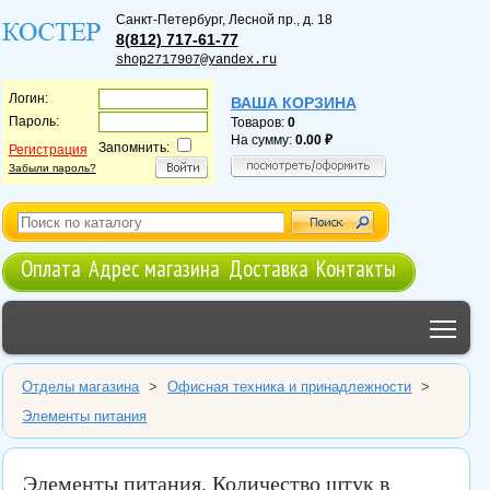
Санкт-Петербург
,
Лесной пр., д. 18
8(812) 717-61-77
shop2717907@yandex.ru
Логин:
ВАША КОРЗИНА
Пароль:
Товаров:
0
На сумму:
0.00
Запомнить:
Регистрация
Забыли пароль?
Оплата
Адрес магазина
Доставка
Контакты
Tog
Отделы магазина
>
Офисная техника и принадлежности
>
Элементы питания
Элементы питания. Количество штук в