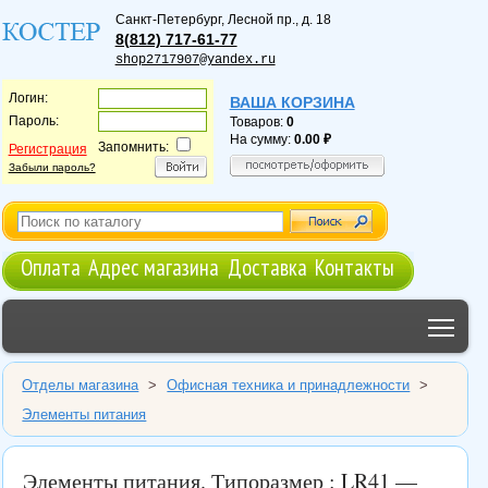
Санкт-Петербург
,
Лесной пр., д. 18
8(812) 717-61-77
shop2717907@yandex.ru
Логин:
ВАША КОРЗИНА
Пароль:
Товаров:
0
На сумму:
0.00
Запомнить:
Регистрация
Забыли пароль?
Оплата
Адрес магазина
Доставка
Контакты
Tog
Отделы магазина
>
Офисная техника и принадлежности
>
Элементы питания
Элементы питания. Типоразмер : LR41 —