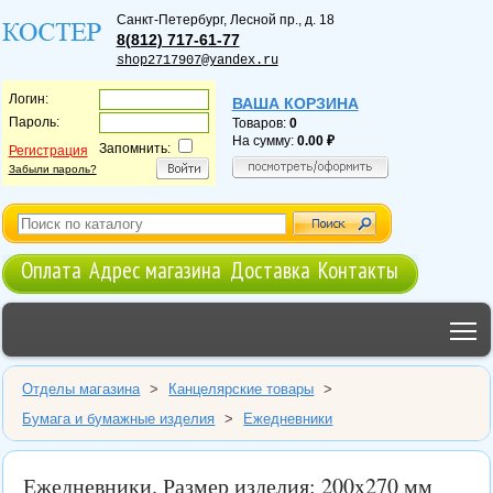
Санкт-Петербург
,
Лесной пр., д. 18
8(812) 717-61-77
shop2717907@yandex.ru
Логин:
ВАША КОРЗИНА
Пароль:
Товаров:
0
На сумму:
0.00
Запомнить:
Регистрация
Забыли пароль?
Оплата
Адрес магазина
Доставка
Контакты
T
Отделы магазина
>
Канцелярские товары
>
Бумага и бумажные изделия
>
Ежедневники
Ежедневники. Размер изделия: 200x270 мм