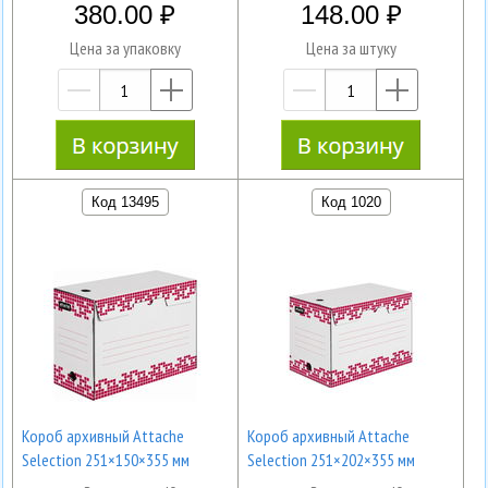
380.00
148.00
Цена за упаковку
Цена за штуку
—
+
—
+
Код 13495
Код 1020
Короб архивный Attache
Короб архивный Attache
Selection 251×150×355 мм
Selection 251×202×355 мм