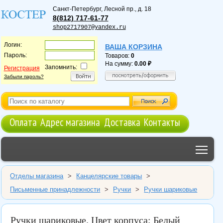
Санкт-Петербург
,
Лесной пр., д. 18
8(812) 717-61-77
shop2717907@yandex.ru
Логин:
ВАША КОРЗИНА
Пароль:
Товаров:
0
На сумму:
0.00
Запомнить:
Регистрация
Забыли пароль?
Оплата
Адрес магазина
Доставка
Контакты
Tog
Отделы магазина
>
Канцелярские товары
>
Письменные принадлежности
>
Ручки
>
Ручки шариковые
Ручки шариковые. Цвет корпуса: Белый