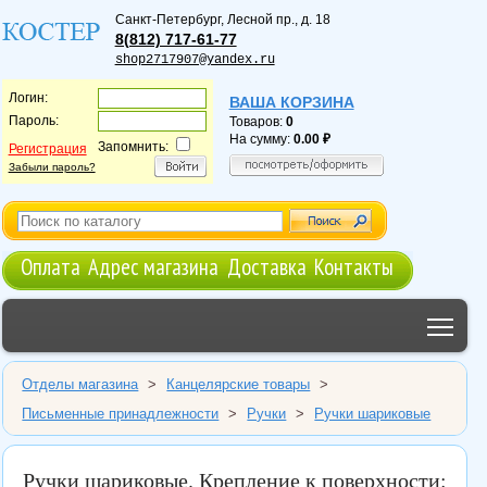
Санкт-Петербург
,
Лесной пр., д. 18
8(812) 717-61-77
shop2717907@yandex.ru
Логин:
ВАША КОРЗИНА
Пароль:
Товаров:
0
На сумму:
0.00
Запомнить:
Регистрация
Забыли пароль?
Оплата
Адрес магазина
Доставка
Контакты
Tog
Отделы магазина
>
Канцелярские товары
>
Письменные принадлежности
>
Ручки
>
Ручки шариковые
Ручки шариковые. Крепление к поверхности: