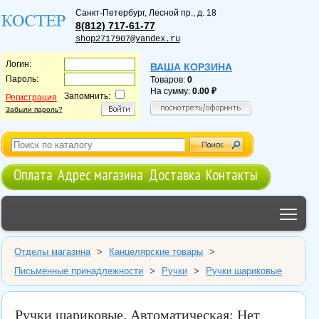
Санкт-Петербург
,
Лесной пр., д. 18
8(812) 717-61-77
shop2717907@yandex.ru
Логин:
ВАША КОРЗИНА
Пароль:
Товаров:
0
На сумму:
0.00
Запомнить:
Регистрация
Забыли пароль?
Оплата
Адрес магазина
Доставка
Контакты
Tog
Отделы магазина
>
Канцелярские товары
>
Письменные принадлежности
>
Ручки
>
Ручки шариковые
Ручки шариковые. Автоматическая: Нет