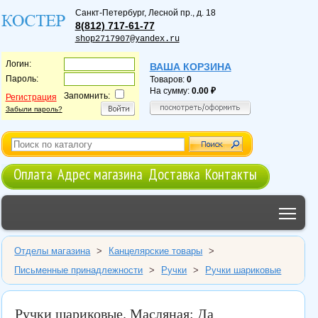
Санкт-Петербург
,
Лесной пр., д. 18
8(812) 717-61-77
shop2717907@yandex.ru
Логин:
ВАША КОРЗИНА
Пароль:
Товаров:
0
На сумму:
0.00
Запомнить:
Регистрация
Забыли пароль?
Оплата
Адрес магазина
Доставка
Контакты
Tog
Отделы магазина
>
Канцелярские товары
>
Письменные принадлежности
>
Ручки
>
Ручки шариковые
Ручки шариковые. Масляная: Да