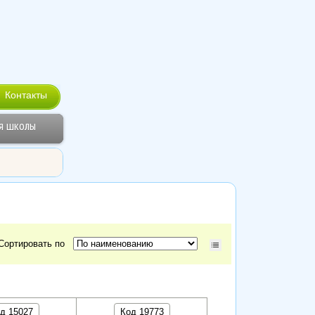
Контакты
я школы
Сортировать по
д 15027
Код 19773