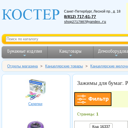
Санкт-Петербург
,
Лесной пр., д. 18
8(812) 717-61-77
shop2717907@yandex.ru
Бумажные изделия
Канцтовары
Демооборудова
Отделы магазина
>
Канцелярские товары
>
Канцелярские мелоч
Зажимы для бумаг. Р
Скрепки
Страницы:
1
Код 16337