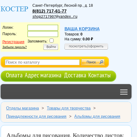
Санкт-Петербург
,
Лесной пр., д. 18
8(812) 717-61-77
shop2717907@yandex.ru
Логин:
ВАША КОРЗИНА
Пароль:
Товаров:
0
На сумму:
0.00
Запомнить:
Регистрация
Забыли пароль?
Оплата
Адрес магазина
Доставка
Контакты
Tog
Отделы магазина
>
Товары для творчества
>
Принадлежности для рисования
>
Альбомы для рисования
Альбомы для рисования. Количество листов: