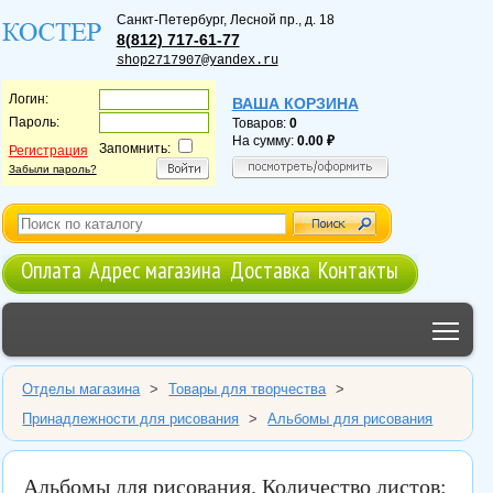
Санкт-Петербург
,
Лесной пр., д. 18
8(812) 717-61-77
shop2717907@yandex.ru
Логин:
ВАША КОРЗИНА
Пароль:
Товаров:
0
На сумму:
0.00
Запомнить:
Регистрация
Забыли пароль?
Оплата
Адрес магазина
Доставка
Контакты
Tog
Отделы магазина
>
Товары для творчества
>
Принадлежности для рисования
>
Альбомы для рисования
Альбомы для рисования. Количество листов: