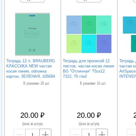
Тетрадь 12 л. BRAUBERG
Тетрадь для прописей 12
Тетрадь 
КЛАССИКА NEW частая
листов, частая косая линия
частая к
косая линия, обложка
BG "Отличная" Т5ск12
ArtSpace
картон, ЗЕЛЕНАЯ, 105694
7312, 70 г/м2
INTENSI
В упаковке: 20 шт.
В упаковке: 16 шт.
20.00
20.00
Цена за штуку
Цена за штуку
—
+
—
+