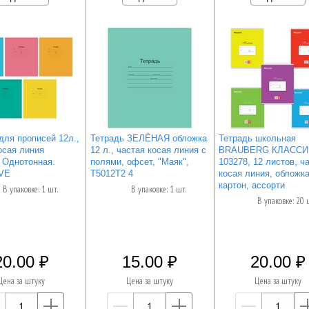
для прописей 12л.,
Тетрадь ЗЕЛЁНАЯ обложка
Тетрадь школьная
осая линия
12 л., частая косая линия с
BRAUBERG КЛАССИ
 Однотонная.
полями, офсет, "Маяк",
103278, 12 листов, ч
VE
Т5012Т2 4
косая линия, обложк
картон, ассорти
В упаковке: 1 шт.
В упаковке: 1 шт.
В упаковке: 20 
20.00
15.00
20.00
Цена за штуку
Цена за штуку
Цена за штуку
—
+
—
+
—