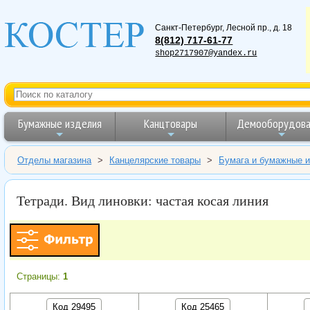
Санкт-Петербург
,
Лесной пр., д. 18
8(812) 717-61-77
shop2717907@yandex.ru
Бумажные изделия
Канцтовары
Демооборудова
Отделы магазина
>
Канцелярские товары
>
Бумага и бумажные 
Тетради. Вид линовки: частая косая линия
Страницы:
1
Код 29495
Код 25465