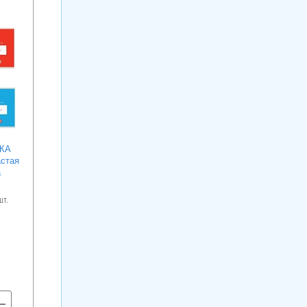
КА
астая
а
шт.
+