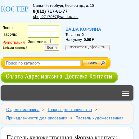
Санкт-Петербург
,
Лесной пр., д. 18
8(812) 717-61-77
shop2717907@yandex.ru
Логин:
ВАША КОРЗИНА
Пароль:
Товаров:
0
На сумму:
0.00
Запомнить:
Регистрация
Забыли пароль?
Оплата
Адрес магазина
Доставка
Контакты
Tog
Отделы магазина
>
Товары для творчества
>
Принадлежности для рисования
>
Пастель художественная
Пастель художественная. Форма корпуса: