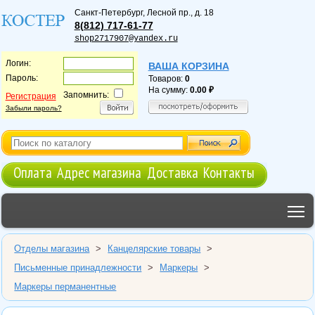
Санкт-Петербург
,
Лесной пр., д. 18
8(812) 717-61-77
shop2717907@yandex.ru
Логин:
ВАША КОРЗИНА
Пароль:
Товаров:
0
На сумму:
0.00
Запомнить:
Регистрация
Забыли пароль?
Оплата
Адрес магазина
Доставка
Контакты
T
Отделы магазина
>
Канцелярские товары
>
Письменные принадлежности
>
Маркеры
>
Маркеры перманентные