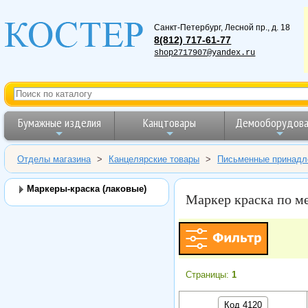
Санкт-Петербург
,
Лесной пр., д. 18
8(812) 717-61-77
shop2717907@yandex.ru
Бумажные изделия
Канцтовары
Демооборудова
Отделы магазина
>
Канцелярские товары
>
Письменные принадл
Маркеры-краска (лаковые)
Маркер краска по м
Страницы:
1
Код 4120