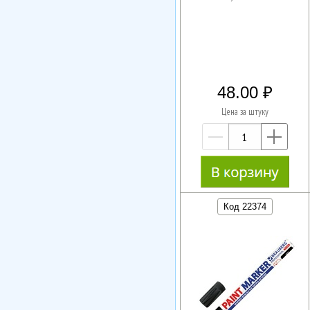
48.00
Цена за штуку
—
+
Код 22374