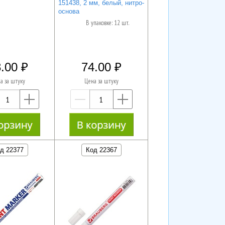
151438, 2 мм, белый, нитро-
основа
В упаковке: 12 шт.
.00
74.00
а за штуку
Цена за штуку
—
+
—
+
д 22377
Код 22367