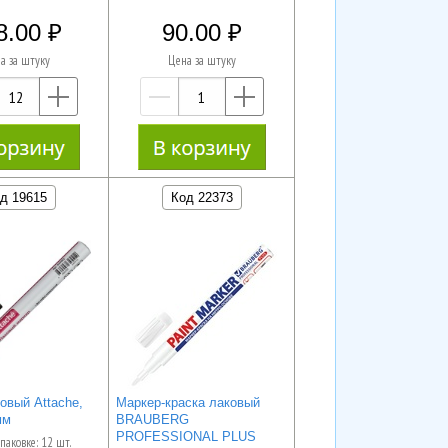
8.00
90.00
а за штуку
Цена за штуку
—
+
—
+
д 19615
Код 22373
овый Attache,
Маркер-краска лаковый
мм
BRAUBERG
PROFESSIONAL PLUS
паковке: 12 шт.