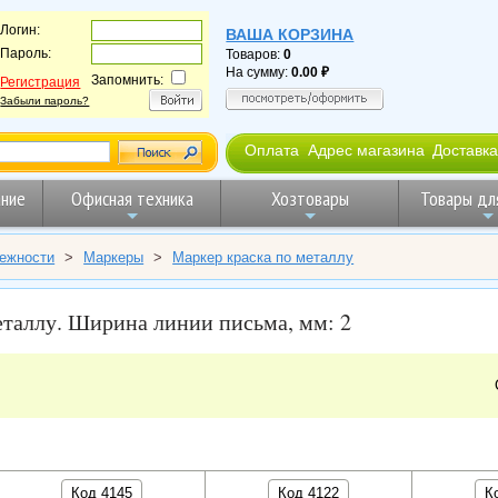
Логин:
ВАША КОРЗИНА
Пароль:
Товаров:
0
На сумму:
0.00
Запомнить:
Регистрация
Забыли пароль?
Оплата
Адрес магазина
Доставка
ние
Офисная техника
Хозтовары
Товары дл
ежности
>
Маркеры
>
Маркер краска по металлу
еталлу. Ширина линии письма, мм: 2
Код 4145
Код 4122
К