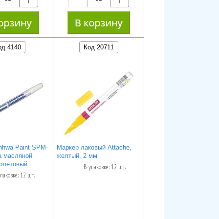
од 4140
Код 20711
hwa Paint SPM-
Маркер лаковый Attache,
на масляной
желтый, 2 мм
олетовый
В упаковке: 12 шт.
паковке: 12 шт.