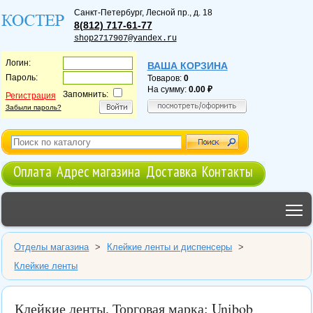
Санкт-Петербург
,
Лесной пр., д. 18
8(812) 717-61-77
shop2717907@yandex.ru
Логин:
ВАША КОРЗИНА
Пароль:
Товаров:
0
На сумму:
0.00
Запомнить:
Регистрация
Забыли пароль?
Оплата
Адрес магазина
Доставка
Контакты
T
Отделы магазина
>
Клейкие ленты и диспенсеры
>
Клейкие ленты
Клейкие ленты. Торговая марка: Unibob