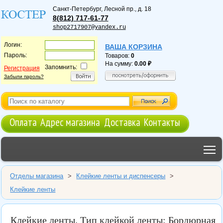
Санкт-Петербург
,
Лесной пр., д. 18
8(812) 717-61-77
shop2717907@yandex.ru
Логин:
ВАША КОРЗИНА
Пароль:
Товаров:
0
На сумму:
0.00
Запомнить:
Регистрация
Забыли пароль?
Оплата
Адрес магазина
Доставка
Контакты
T
Отделы магазина
>
Клейкие ленты и диспенсеры
>
Клейкие ленты
Клейкие ленты. Тип клейкой ленты: Бордюрная