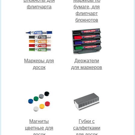
Блокноты для
Маркеры по
флипчарта
бумаге, для
флипчарт
блокнотов
Маркеры для
Держатели
досок
для маркеров
Магниты
Губки с
цветные для
салфетками
досок
для досок