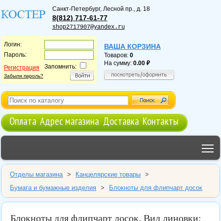
Санкт-Петербург
,
Лесной пр., д. 18
8(812) 717-61-77
shop2717907@yandex.ru
Логин:
ВАША КОРЗИНА
Пароль:
Товаров:
0
На сумму:
0.00
Запомнить:
Регистрация
Забыли пароль?
Оплата
Адрес магазина
Доставка
Контакты
T
Отделы магазина
>
Канцелярские товары
>
Бумага и бумажные изделия
>
Блокноты для флипчарт досок
Блокноты для флипчарт досок. Вид линовки: