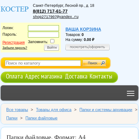
Санкт-Петербург
,
Лесной пр., д. 18
8(812) 717-61-77
shop2717907@yandex.ru
Логин:
ВАША КОРЗИНА
Пароль:
Товаров:
0
На сумму:
0.00
Запомнить:
Регистрация
Забыли пароль?
Оплата
Адрес магазина
Доставка
Контакты
T
Все товары
>
Товары для офиса
>
Папки и системы архивации
>
Папки
>
Папки файловые
Папки файловые. Формат: A4