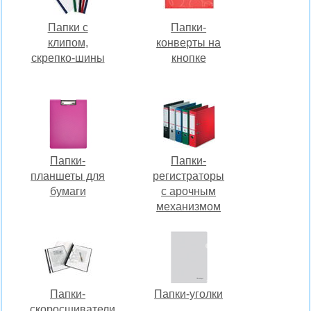
Папки с
Папки-
клипом,
конверты на
скрепко-шины
кнопке
Папки-
Папки-
планшеты для
регистраторы
бумаги
c арочным
механизмом
Папки-
Папки-уголки
скоросшиватели