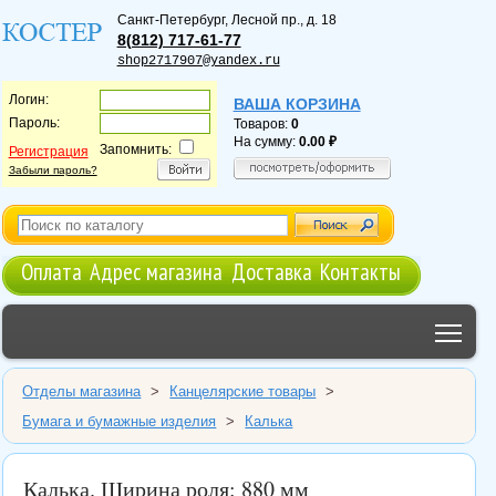
Санкт-Петербург
,
Лесной пр., д. 18
8(812) 717-61-77
shop2717907@yandex.ru
Логин:
ВАША КОРЗИНА
Пароль:
Товаров:
0
На сумму:
0.00
Запомнить:
Регистрация
Забыли пароль?
Оплата
Адрес магазина
Доставка
Контакты
Tog
Отделы магазина
>
Канцелярские товары
>
Бумага и бумажные изделия
>
Калька
Калька. Ширина роля: 880 мм