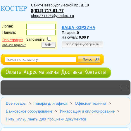
Санкт-Петербург
,
Лесной пр., д. 18
8(812) 717-61-77
shop2717907@yandex.ru
Логин:
ВАША КОРЗИНА
Пароль:
Товаров:
0
На сумму:
0.00
Запомнить:
Регистрация
Забыли пароль?
Оплата
Адрес магазина
Доставка
Контакты
T
Все товары
>
Товары для офиса
>
Офисная техника
>
Банковское оборудование
>
Инкассация и опломбирование
>
Нить, иглы, ленты для прошивки документов