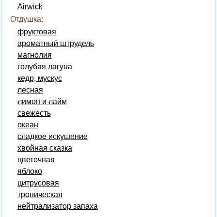
Airwick
Отдушка:
фруктовая
ароматный штрудель
магнолия
голубая лагуна
кедр, мускус
лесная
лимон и лайм
свежесть
океан
сладкое искушение
хвойная сказка
цветочная
яблоко
цитрусовая
тропическая
нейтрализатор запаха