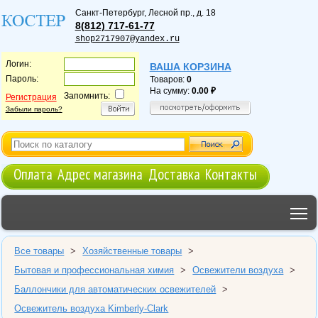
Санкт-Петербург
,
Лесной пр., д. 18
8(812) 717-61-77
shop2717907@yandex.ru
Логин:
ВАША КОРЗИНА
Пароль:
Товаров:
0
На сумму:
0.00
Запомнить:
Регистрация
Забыли пароль?
Оплата
Адрес магазина
Доставка
Контакты
T
Все товары
>
Хозяйственные товары
>
Бытовая и профессиональная химия
>
Освежители воздуха
>
Баллончики для автоматических освежителей
>
Освежитель воздуха Kimberly-Clark