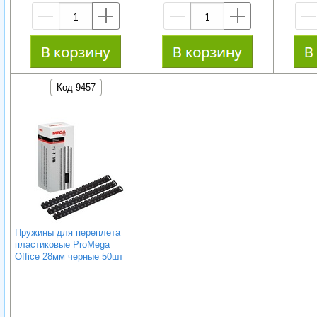
—
+
—
+
Код 9457
Пружины для переплета
пластиковые ProMega
Office 28мм черные 50шт