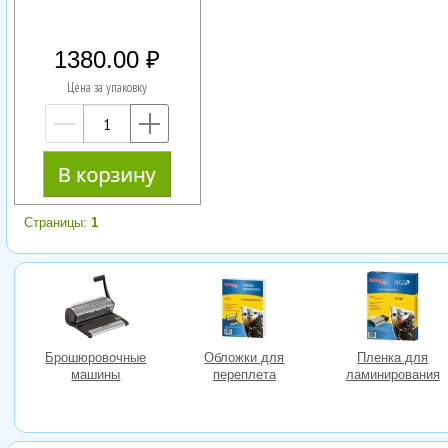
1380.00
Цена за упаковку
—
+
Страницы:
1
Брошюровочные
Обложки для
Пленка для
машины
переплета
ламинирования