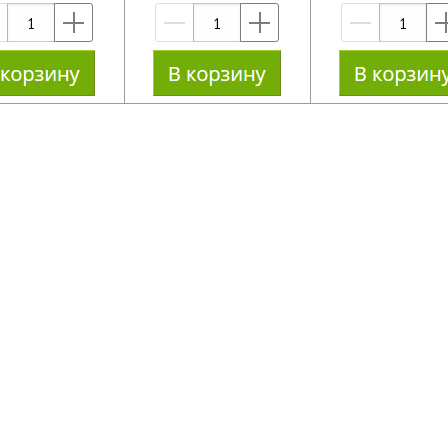
—
+
—
+
—