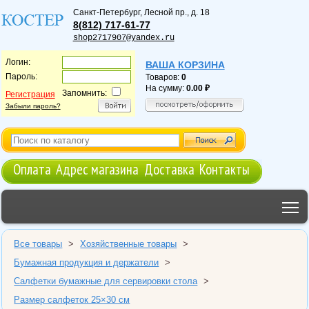
Санкт-Петербург
,
Лесной пр., д. 18
8(812) 717-61-77
shop2717907@yandex.ru
Логин:
ВАША КОРЗИНА
Пароль:
Товаров:
0
На сумму:
0.00
Запомнить:
Регистрация
Забыли пароль?
Оплата
Адрес магазина
Доставка
Контакты
T
Все товары
>
Хозяйственные товары
>
Бумажная продукция и держатели
>
Салфетки бумажные для сервировки стола
>
Размер салфеток 25×30 см