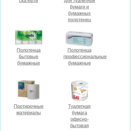
скатерти
для туалетной
бумаги и
бумажных
полотенец
Полотенца
Полотенца
бытовые
профессиональные
бумажные
бумажные
Протирочные
Туалетная
материалы
бумага
офисно-
бытовая