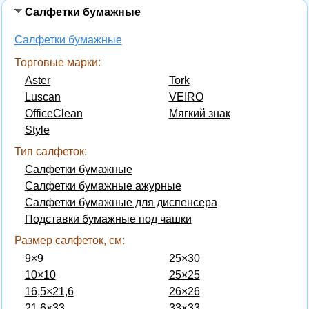
Салфетки бумажные
Салфетки бумажные
Торговые марки:
Aster
Tork
Luscan
VEIRO
OfficeClean
Мягкий знак
Style
Тип салфеток:
Салфетки бумажные
Салфетки бумажные ажурные
Салфетки бумажные для диспенсера
Подставки бумажные под чашки
Размер салфеток, см:
9×9
25×30
10×10
25×25
16,5×21,6
26×26
21,6×33
33×33