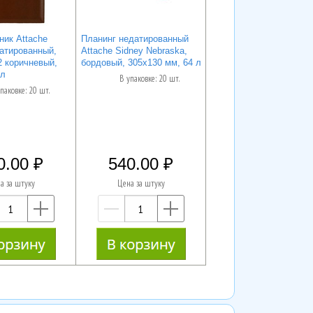
ик Attache
Планинг недатированный
атированный,
Attache Sidney Nebraska,
2 коричневый,
бордовый, 305х130 мм, 64 л
 л
В упаковке: 20 шт.
паковке: 20 шт.
0.00
540.00
а за штуку
Цена за штуку
—
+
—
+