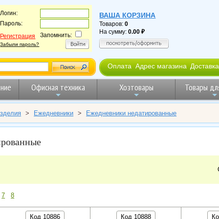
Логин:
ВАША КОРЗИНА
Пароль:
Товаров:
0
На сумму:
0.00
Запомнить:
Регистрация
Забыли пароль?
Оплата
Адрес магазина
Доставка
ние
Офисная техника
Хозтовары
Товары дл
изделия
>
Ежедневники
>
Ежедневники недатированные
ированные
7
8
Код 10886
Код 10888
Ко