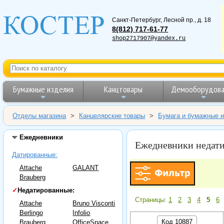
Санкт-Петербург
,
Лесной пр., д. 18
8(812) 717-61-77
shop2717907@yandex.ru
Бумажные изделия
Канцтовары
Демооборудова
Отделы магазина
>
Канцелярские товары
>
Бумага и бумажные 
Ежедневники
Ежедневники недат
Датированные:
Attache
GALANT
Brauberg
✓
Недатированные:
Страницы:
1
2
3
4
5
6
Attache
Bruno Visconti
Berlingo
Infolio
Код 10887
Brauberg
OfficeSpace