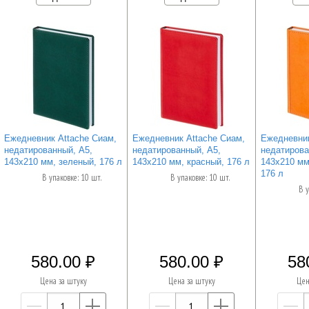
Ежедневник Attache Сиам,
Ежедневник Attache Сиам,
Ежедневник
недатированный, А5,
недатированный, А5,
недатирова
143x210 мм, зеленый, 176 л
143x210 мм, красный, 176 л
143x210 мм
176 л
В упаковке: 10 шт.
В упаковке: 10 шт.
В у
580.00
580.00
58
Цена за штуку
Цена за штуку
Цен
—
+
—
+