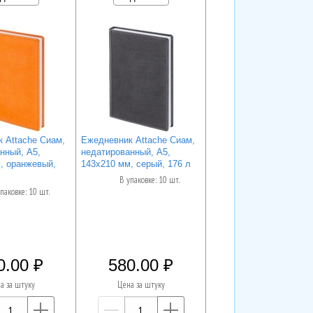
 Attache Сиам,
Ежедневник Attache Сиам,
нный, А5,
недатированный, А5,
, оранжевый,
143x210 мм, серый, 176 л
В упаковке: 10 шт.
паковке: 10 шт.
0.00
580.00
а за штуку
Цена за штуку
—
+
—
+