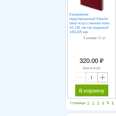
Ежедневник
недатированный Attache
Ideal искусственная кожа
А5 136 листов бордовый
145x205 мм
В упаковке: 12 шт.
320.00
Цена за штуку
—
+
Страницы:
1
2
3
4
5
6