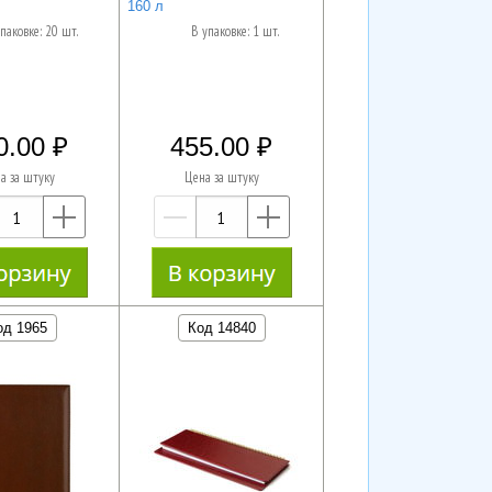
160 л
паковке: 20 шт.
В упаковке: 1 шт.
0.00
455.00
а за штуку
Цена за штуку
—
+
—
+
од 1965
Код 14840