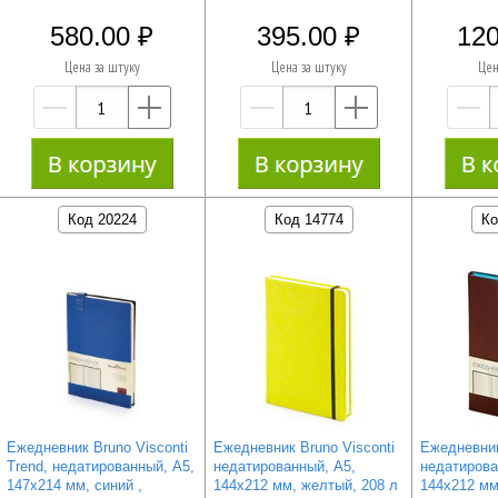
580.00
395.00
120
Цена за штуку
Цена за штуку
Цен
—
+
—
+
Код 20224
Код 14774
Ко
Ежедневник Bruno Visconti
Ежедневник Bruno Visconti
Ежедневник
Trend, недатированный, А5,
недатированный, А5,
недатирова
147х214 мм, синий ,
144х212 мм, желтый, 208 л
144х212 мм