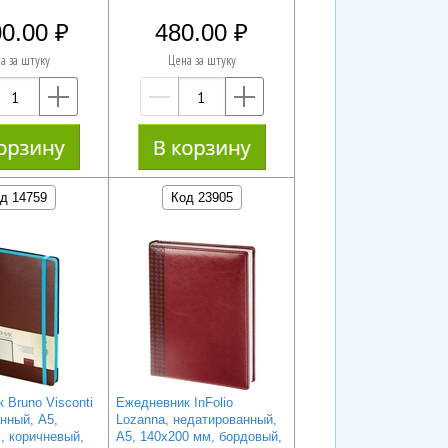
0.00
480.00
а за штуку
Цена за штуку
—
+
—
+
д 14759
Код 23905
 Bruno Visconti
Ежедневник InFolio
нный, А5,
Lozanna, недатированный,
, коричневый,
А5, 140х200 мм, бордовый,