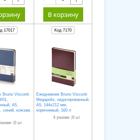
д 17017
Код 7170
 Bruno Visconti
Ежедневник Bruno Visconti
8/01,
Megapolis, недатированный,
нный, А5,
А5, 144х212 мм,
, синий, кожзам,
коричневый, 160 л
В упаковке: 20 шт.
паковке: 20 шт.