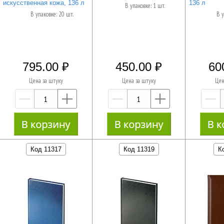
искусственная кожа, 136 л
136 л
В упаковке: 1 шт.
В упаковке: 20 шт.
В у
795.00
450.00
60
Цена за штуку
Цена за штуку
Цен
—
+
—
+
Код 11317
Код 11319
К