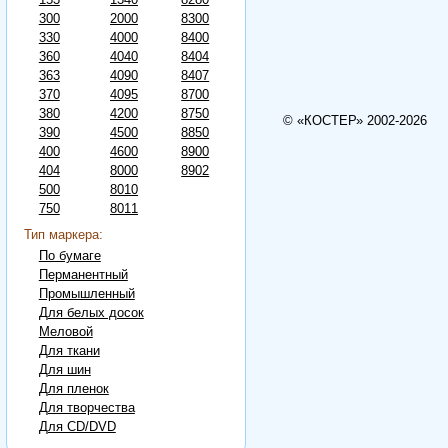
300
2000
8300
330
4000
8400
360
4040
8404
363
4090
8407
370
4095
8700
380
4200
8750
© «КОСТЕР» 2002-2026
390
4500
8850
400
4600
8900
404
8000
8902
500
8010
750
8011
Тип маркера:
По бумаге
Перманентный
Промышленный
Для белых досок
Меловой
Для ткани
Для шин
Для пленок
Для творчества
Для CD/DVD