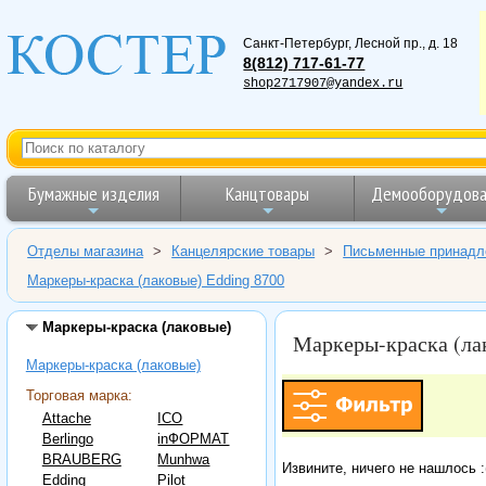
Санкт-Петербург
,
Лесной пр., д. 18
8(812) 717-61-77
shop2717907@yandex.ru
Бумажные изделия
Канцтовары
Демооборудова
Отделы магазина
>
Канцелярские товары
>
Письменные принадл
Маркеры-краска (лаковые) Edding 8700
Маркеры-краска (лаковые)
Маркеры-краска (ла
Маркеры-краска (лаковые)
Торговая марка:
Attache
ICO
Berlingo
inФОРМАТ
BRAUBERG
Munhwa
Извините, ничего не нашлось :
Edding
Pilot