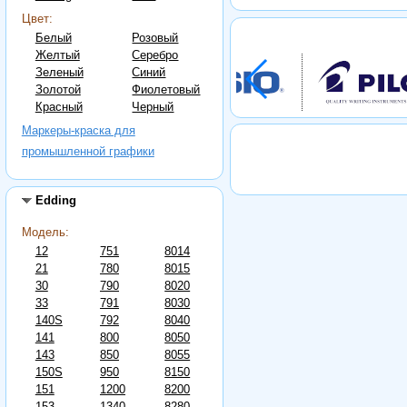
Цвет:
Белый
Розовый
Желтый
Серебро
Зеленый
Синий
Золотой
Фиолетовый
Красный
Черный
Маркеры-краска для
промышленной графики
Edding
Модель:
12
751
8014
21
780
8015
30
790
8020
33
791
8030
140S
792
8040
141
800
8050
143
850
8055
150S
950
8150
151
1200
8200
153
1340
8280