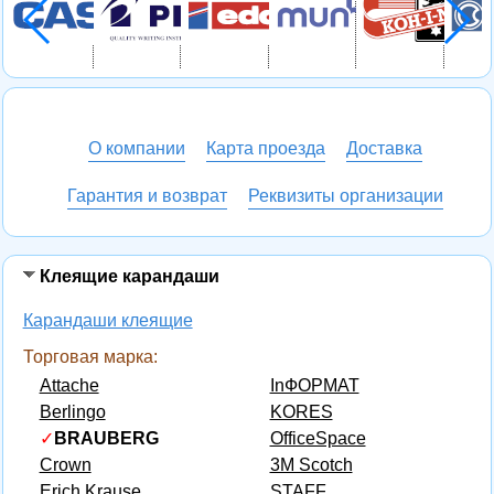
О компании
Карта проезда
Доставка
Гарантия и возврат
Реквизиты организации
Клеящие карандаши
Карандаши клеящие
Торговая марка:
Attache
InФОРМАТ
Berlingo
KORES
✓
BRAUBERG
OfficeSpace
Crown
3M Scotch
Erich Krause
STAFF