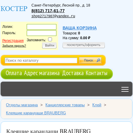
Санкт-Петербург
,
Лесной пр., д. 18
8(812) 717-61-77
shop2717907@yandex.ru
Логин:
ВАША КОРЗИНА
Пароль:
Товаров:
0
На сумму:
0.00
Запомнить:
Регистрация
Забыли пароль?
Оплата
Адрес магазина
Доставка
Контакты
T
Отделы магазина
>
Канцелярские товары
>
Клей
>
Клеящие карандаши BRAUBERG
Клеящие карандаши BRAUBERG