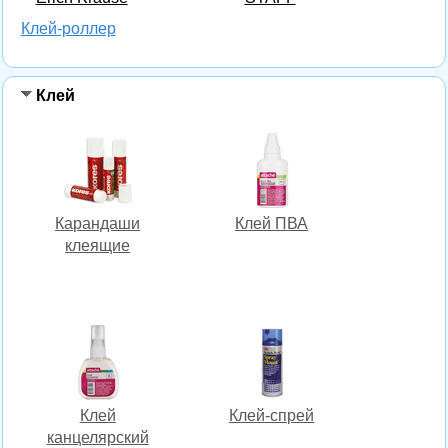
Клей-роллер
Клей
Карандаши
Клей ПВА
клеящие
Клей
Клей-спрей
канцелярский