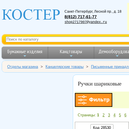
Санкт-Петербург
,
Лесной пр., д. 18
8(812) 717-61-77
shop2717907@yandex.ru
Бумажные изделия
Канцтовары
Демооборудова
Отделы магазина
>
Канцелярские товары
>
Письменные принадл
Ручки шариковые
Страницы:
1
2
3
4
5
6
Код 28530