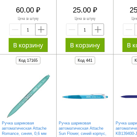
60.00
25.00
25
Цена за штуку
Цена за штуку
Цен
—
+
—
+
Код 17165
Код 441
К
Ручка шариковая
Ручка шариковая
Ручка шари
автоматическая Attache
автоматическая Attache
автоматиче
Romance, синяя, 0,6 мм
Sun Flower, синий корпус,
KB139400-J