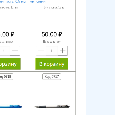
яя паста, 0,5 мм
мм, синяя
паковке: 12 шт.
В упаковке: 12 шт.
.00
50.00
а за штуку
Цена за штуку
—
+
—
+
од 9718
Код 9717