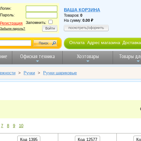
Логин:
ВАША КОРЗИНА
Пароль:
Товаров:
0
На сумму:
0.00
Запомнить:
Регистрация
Забыли пароль?
Оплата
Адрес магазина
Доставка
ние
Офисная техника
Хозтовары
Товары дл
ежности
>
Ручки
>
Ручки шариковые
7
8
9
10
Код 1395
Код 12577
Ко