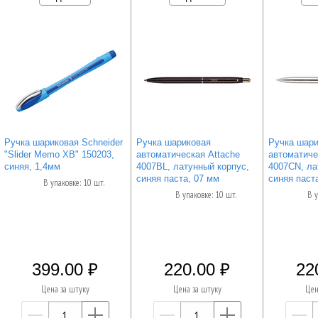
Ручка шариковая Schneider
Ручка шариковая
Ручка шари
"Slider Memo XB" 150203,
автоматическая Attache
автоматиче
синяя, 1,4мм
4007BL, латунный корпус,
4007CN, ла
синяя паста, 07 мм
синяя паста
В упаковке: 10 шт.
В упаковке: 10 шт.
В у
399.00
220.00
22
Цена за штуку
Цена за штуку
Цен
—
+
—
+