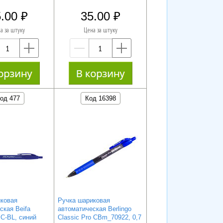
.00
35.00
а за штуку
Цена за штуку
—
+
—
+
од 477
Код 16398
ковая
Ручка шариковая
ская Beifa
автоматическая Berlingo
C-BL, синий
Classic Pro CBm_70922, 0,7