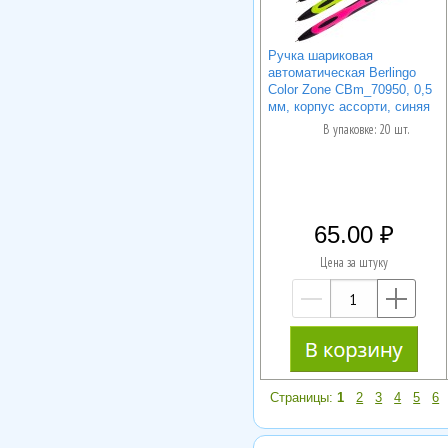
Ручка шариковая
автоматическая Berlingo
Color Zone CBm_70950, 0,5
мм, корпус ассорти, синяя
В упаковке: 20 шт.
65.00
Цена за штуку
—
+
Страницы:
1
2
3
4
5
6