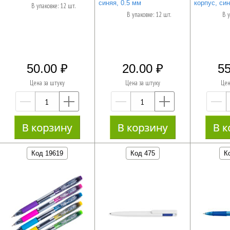
синяя, 0.5 мм
корпус, син
В упаковке: 12 шт.
В упаковке: 12 шт.
В у
50.00
20.00
55
Цена за штуку
Цена за штуку
Цен
—
+
—
+
Код 19619
Код 475
К