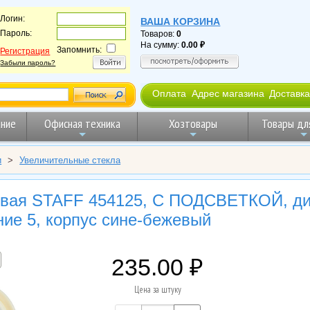
Логин:
ВАША КОРЗИНА
Пароль:
Товаров:
0
На сумму:
0.00
Запомнить:
Регистрация
Забыли пароль?
Оплата
Адрес магазина
Доставка
ние
Офисная техника
Хозтовары
Товары дл
и
>
Увеличительные стекла
овая STAFF 454125, С ПОДСВЕТКОЙ, д
ние 5, корпус сине-бежевый
235.00
Цена за штуку