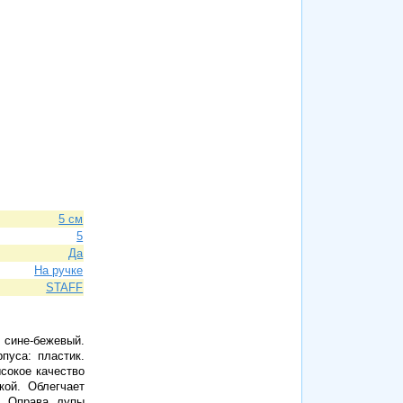
5 см
5
Да
На ручке
STAFF
сине-бежевый.
пуса: пластик.
сокое качество
кой. Облегчает
и. Оправа лупы