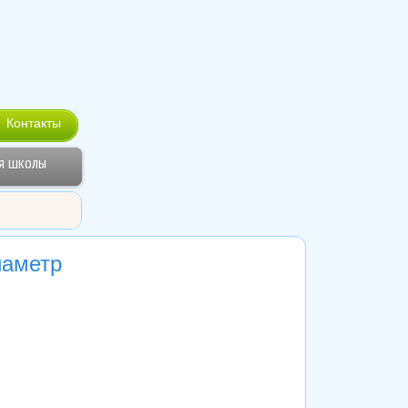
Контакты
я школы
иаметр