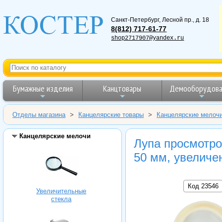
Санкт-Петербург
,
Лесной пр., д. 18
8(812) 717-61-77
shop2717907@yandex.ru
Бумажные изделия
Канцтовары
Демооборудова
Отделы магазина
>
Канцелярские товары
>
Канцелярские мелоч
Канцелярские мелочи
Лупа просмотр
50 мм, увеличе
Код 23546
Увеличительные
стекла