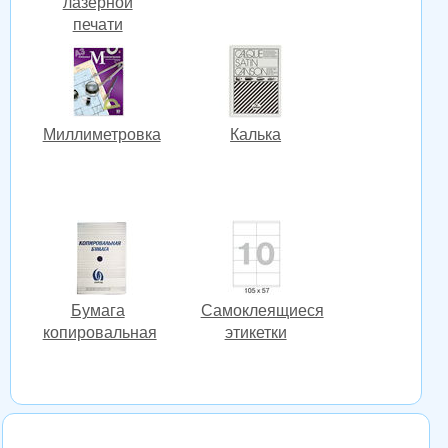
лазерной
печати
Миллиметровка
Калька
Бумага
Cамоклеящиеся
копировальная
этикетки